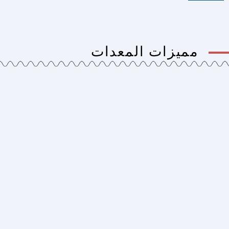
مميزات المعدات
نظام الوزن
تم تجهيز صومعة الإسمنت، صومعة الإضافات،
وصومعة الماء بنظام وزن دقيق. وبهذا يتم ضمان إنتاج
خليط الخرسانة بالنسب الصحيحة.