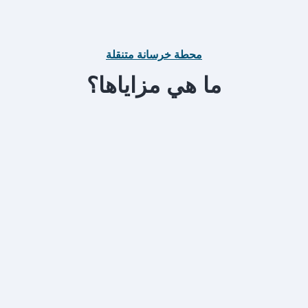
بفضل تصميمها المدمج وسهل الاستخدام، يتمكن
المشغلون من تحقيق سهولة في الاستخدام والوصول.
محطة خرسانة متنقلة
ما هي مزاياها؟